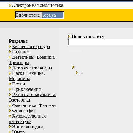
Электронная библиотека
Библиотека
.орг.уа
Поиск по сайту
Разделы:
Бизнес литература
Гадание
Детективы. Боевики.
Триллеры
Детская литература
. -
Наука. Техника.
Медицина
Песни
Приключения
Религия. Оккультизм.
Эзотерика
Фантастика. Фэнтези
Философия
Художественная
литература
Энциклопедии
Юмор