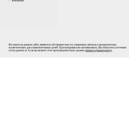
Все книги на данном сайте, являются собственностью его уважаемых авторов и предназначены
исключительно для ознакомительных целей. Просматривая или скачивая книгу, Вы обязуетесь в течении
суток удалить ее. Если вы желаете чтоб произведение было удалено
пишите админитратору