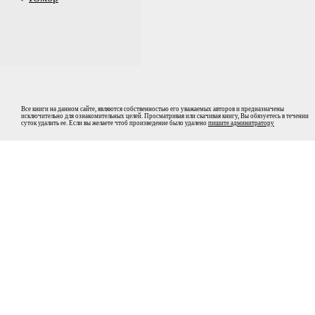
Все книги на данном сайте, являются собственностью его уважаемых авторов и предназначены
исключительно для ознакомительных целей. Просматривая или скачивая книгу, Вы обязуетесь в течении
суток удалить ее. Если вы желаете чтоб произведение было удалено
пишите админитратору