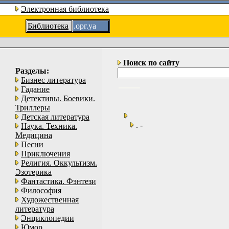
Электронная библиотека
Библиотека
.орг.уа
Поиск по сайту
Разделы:
Бизнес литература
Гадание
Детективы. Боевики.
Триллеры
Детская литература
. -
Наука. Техника.
Медицина
Песни
Приключения
Религия. Оккультизм.
Эзотерика
Фантастика. Фэнтези
Философия
Художественная
литература
Энциклопедии
Юмор