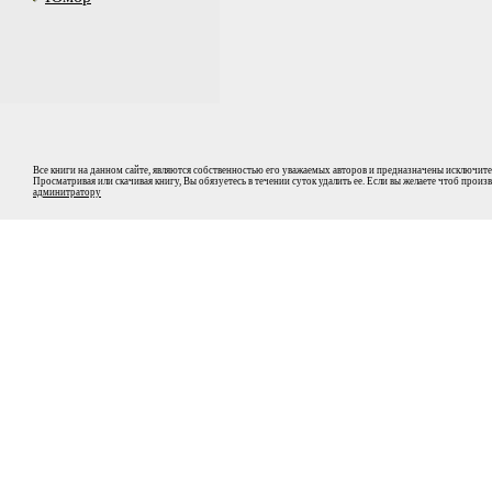
Все книги на данном сайте, являются собственностью его уважаемых авторов и предназначены исключите
Просматривая или скачивая книгу, Вы обязуетесь в течении суток удалить ее. Если вы желаете чтоб прои
админитратору