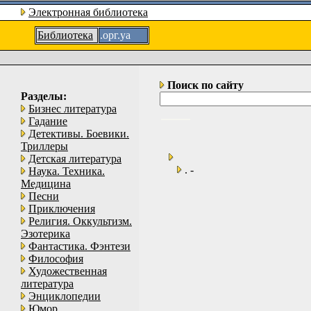
Электронная библиотека
Библиотека
.орг.уа
Поиск по сайту
Разделы:
Бизнес литература
Гадание
Детективы. Боевики.
Триллеры
Детская литература
. -
Наука. Техника.
Медицина
Песни
Приключения
Религия. Оккультизм.
Эзотерика
Фантастика. Фэнтези
Философия
Художественная
литература
Энциклопедии
Юмор