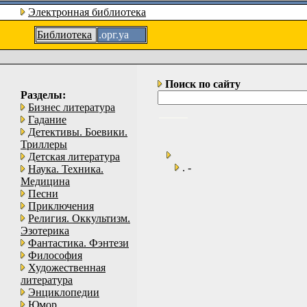
Электронная библиотека
Библиотека
.орг.уа
Поиск по сайту
Разделы:
Бизнес литература
Гадание
Детективы. Боевики.
Триллеры
Детская литература
. -
Наука. Техника.
Медицина
Песни
Приключения
Религия. Оккультизм.
Эзотерика
Фантастика. Фэнтези
Философия
Художественная
литература
Энциклопедии
Юмор