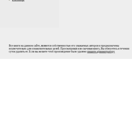
Все книги на данном сайте, являются собственностью его уважаемых авторов и предназначены
исключительно для ознакомительных целей. Просматривая или скачивая книгу, Вы обязуетесь в течении
суток удалить ее. Если вы желаете чтоб произведение было удалено
пишите админитратору