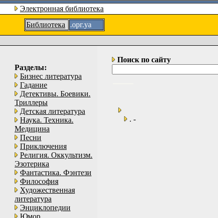
Электронная библиотека
Библиотека
.орг.уа
Поиск по сайту
Разделы:
Бизнес литература
Гадание
Детективы. Боевики.
Триллеры
Детская литература
. -
Наука. Техника.
Медицина
Песни
Приключения
Религия. Оккультизм.
Эзотерика
Фантастика. Фэнтези
Философия
Художественная
литература
Энциклопедии
Юмор