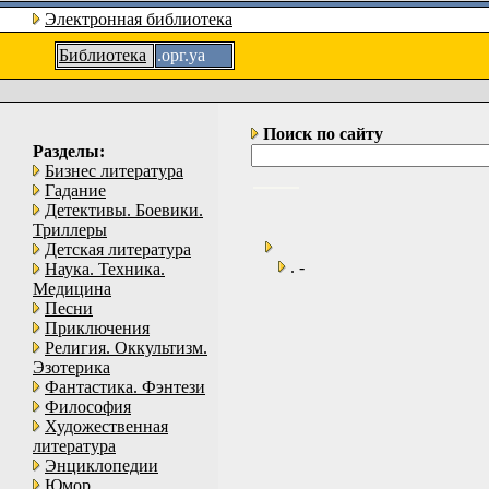
Электронная библиотека
Библиотека
.орг.уа
Поиск по сайту
Разделы:
Бизнес литература
Гадание
Детективы. Боевики.
Триллеры
Детская литература
. -
Наука. Техника.
Медицина
Песни
Приключения
Религия. Оккультизм.
Эзотерика
Фантастика. Фэнтези
Философия
Художественная
литература
Энциклопедии
Юмор