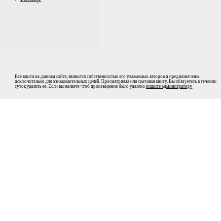
Все книги на данном сайте, являются собственностью его уважаемых авторов и предназначены
исключительно для ознакомительных целей. Просматривая или скачивая книгу, Вы обязуетесь в течении
суток удалить ее. Если вы желаете чтоб произведение было удалено
пишите админитратору