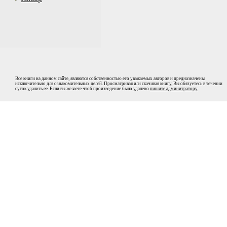
Все книги на данном сайте, являются собственностью его уважаемых авторов и предназначены
исключительно для ознакомительных целей. Просматривая или скачивая книгу, Вы обязуетесь в течении
суток удалить ее. Если вы желаете чтоб произведение было удалено
пишите админитратору