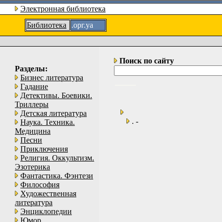
Электронная библиотека
Библиотека
.орг.уа
Поиск по сайту
Разделы:
Бизнес литература
Гадание
Детективы. Боевики.
Триллеры
Детская литература
. -
Наука. Техника.
Медицина
Песни
Приключения
Религия. Оккультизм.
Эзотерика
Фантастика. Фэнтези
Философия
Художественная
литература
Энциклопедии
Юмор