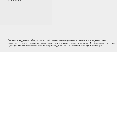
Все книги на данном сайте, являются собственностью его уважаемых авторов и предназначены
исключительно для ознакомительных целей. Просматривая или скачивая книгу, Вы обязуетесь в течении
суток удалить ее. Если вы желаете чтоб произведение было удалено
пишите админитратору