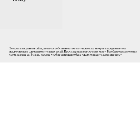
Все книги на данном сайте, являются собственностью его уважаемых авторов и предназначены
исключительно для ознакомительных целей. Просматривая или скачивая книгу, Вы обязуетесь в течении
суток удалить ее. Если вы желаете чтоб произведение было удалено
пишите админитратору