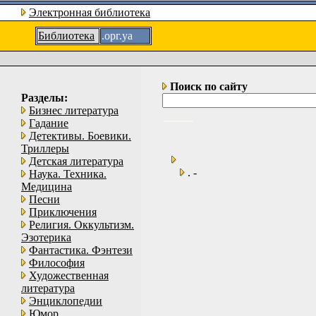
Электронная библиотека
Библиотека
.орг.уа
Поиск по сайту
Разделы:
Бизнес литература
Гадание
Детективы. Боевики.
Триллеры
Детская литература
. -
Наука. Техника.
Медицина
Песни
Приключения
Религия. Оккультизм.
Эзотерика
Фантастика. Фэнтези
Философия
Художественная
литература
Энциклопедии
Юмор