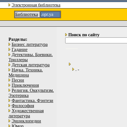
Электронная библиотека
Библиотека
.орг.уа
Поиск по сайту
Разделы:
Бизнес литература
Гадание
Детективы. Боевики.
Триллеры
Детская литература
. -
Наука. Техника.
Медицина
Песни
Приключения
Религия. Оккультизм.
Эзотерика
Фантастика. Фэнтези
Философия
Художественная
литература
Энциклопедии
Юмор