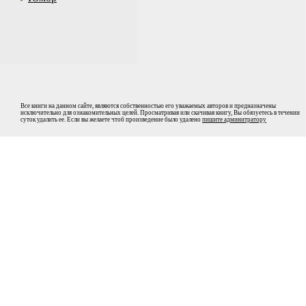
Все книги на данном сайте, являются собственностью его уважаемых авторов и предназначены
исключительно для ознакомительных целей. Просматривая или скачивая книгу, Вы обязуетесь в течении
суток удалить ее. Если вы желаете чтоб произведение было удалено
пишите админитратору