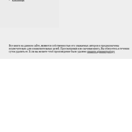
Все книги на данном сайте, являются собственностью его уважаемых авторов и предназначены
исключительно для ознакомительных целей. Просматривая или скачивая книгу, Вы обязуетесь в течении
суток удалить ее. Если вы желаете чтоб произведение было удалено
пишите админитратору