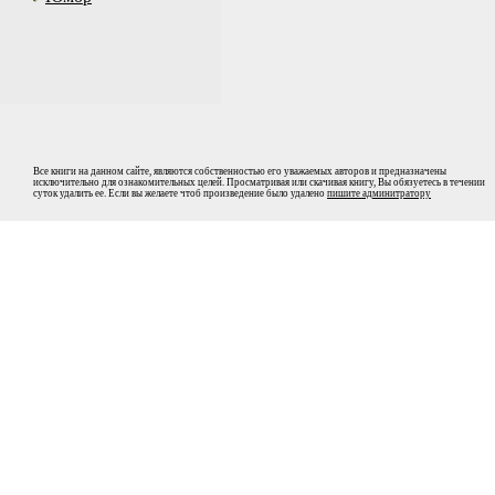
Все книги на данном сайте, являются собственностью его уважаемых авторов и предназначены
исключительно для ознакомительных целей. Просматривая или скачивая книгу, Вы обязуетесь в течении
суток удалить ее. Если вы желаете чтоб произведение было удалено
пишите админитратору