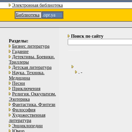
Электронная библиотека
Библиотека
.орг.уа
Поиск по сайту
Разделы:
Бизнес литература
Гадание
Детективы. Боевики.
Триллеры
Детская литература
. -
Наука. Техника.
Медицина
Песни
Приключения
Религия. Оккультизм.
Эзотерика
Фантастика. Фэнтези
Философия
Художественная
литература
Энциклопедии
Юмор