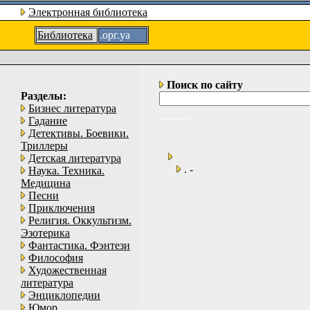
Электронная библиотека
Библиотека
.орг.уа
Поиск по сайту
Разделы:
Бизнес литература
Гадание
Детективы. Боевики.
Триллеры
Детская литература
. -
Наука. Техника.
Медицина
Песни
Приключения
Религия. Оккультизм.
Эзотерика
Фантастика. Фэнтези
Философия
Художественная
литература
Энциклопедии
Юмор