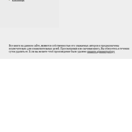
Все книги на данном сайте, являются собственностью его уважаемых авторов и предназначены
исключительно для ознакомительных целей. Просматривая или скачивая книгу, Вы обязуетесь в течении
суток удалить ее. Если вы желаете чтоб произведение было удалено
пишите админитратору