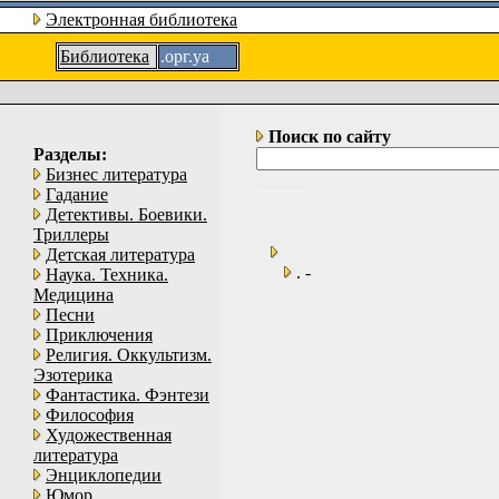
Электронная библиотека
Библиотека
.орг.уа
Поиск по сайту
Разделы:
Бизнес литература
Гадание
Детективы. Боевики.
Триллеры
Детская литература
. -
Наука. Техника.
Медицина
Песни
Приключения
Религия. Оккультизм.
Эзотерика
Фантастика. Фэнтези
Философия
Художественная
литература
Энциклопедии
Юмор