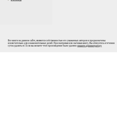
Все книги на данном сайте, являются собственностью его уважаемых авторов и предназначены
исключительно для ознакомительных целей. Просматривая или скачивая книгу, Вы обязуетесь в течении
суток удалить ее. Если вы желаете чтоб произведение было удалено
пишите админитратору