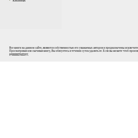
Все книги на данном сайте, являются собственностью его уважаемых авторов и предназначены исключите
Просматривая или скачивая книгу, Вы обязуетесь в течении суток удалить ее. Если вы желаете чтоб прои
админитратору