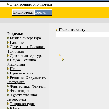
Электронная библиотека
Библиотека
.орг.уа
Поиск по сайту
Разделы:
Бизнес литература
Гадание
Детективы. Боевики.
Триллеры
Детская литература
. -
Наука. Техника.
Медицина
Песни
Приключения
Религия. Оккультизм.
Эзотерика
Фантастика. Фэнтези
Философия
Художественная
литература
Энциклопедии
Юмор