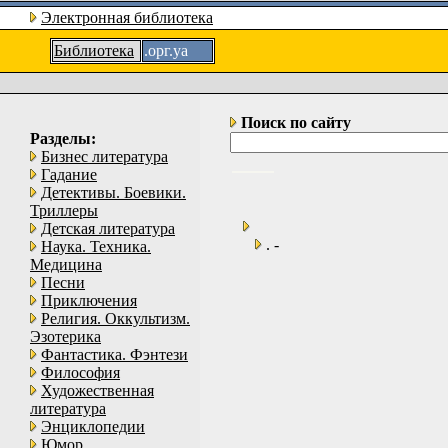
Электронная библиотека
Библиотека
.орг.уа
Поиск по сайту
Разделы:
Бизнес литература
Гадание
Детективы. Боевики.
Триллеры
Детская литература
. -
Наука. Техника.
Медицина
Песни
Приключения
Религия. Оккультизм.
Эзотерика
Фантастика. Фэнтези
Философия
Художественная
литература
Энциклопедии
Юмор