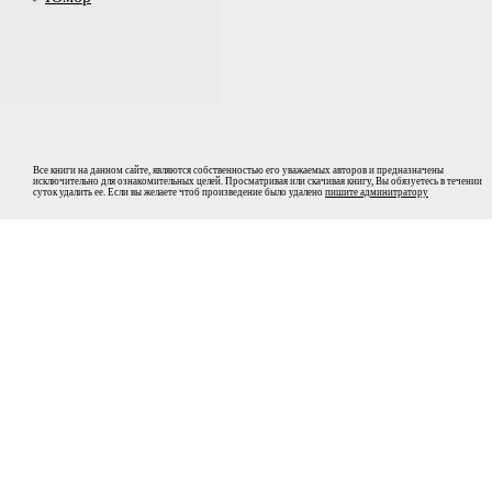
Все книги на данном сайте, являются собственностью его уважаемых авторов и предназначены
исключительно для ознакомительных целей. Просматривая или скачивая книгу, Вы обязуетесь в течении
суток удалить ее. Если вы желаете чтоб произведение было удалено
пишите админитратору