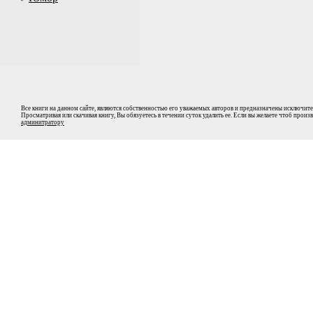
Все книги на данном сайте, являются собственностью его уважаемых авторов и предназначены исключите
Просматривая или скачивая книгу, Вы обязуетесь в течении суток удалить ее. Если вы желаете чтоб прои
админитратору