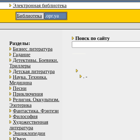
Электронная библиотека
Библиотека
.орг.уа
Поиск по сайту
Разделы:
Бизнес литература
Гадание
Детективы. Боевики.
Триллеры
Детская литература
. -
Наука. Техника.
Медицина
Песни
Приключения
Религия. Оккультизм.
Эзотерика
Фантастика. Фэнтези
Философия
Художественная
литература
Энциклопедии
Юмор