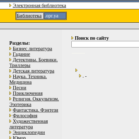
Электронная библиотека
Библиотека
.орг.уа
Поиск по сайту
Разделы:
Бизнес литература
Гадание
Детективы. Боевики.
Триллеры
Детская литература
. -
Наука. Техника.
Медицина
Песни
Приключения
Религия. Оккультизм.
Эзотерика
Фантастика. Фэнтези
Философия
Художественная
литература
Энциклопедии
Юмор