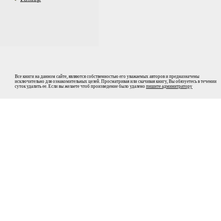
Все книги на данном сайте, являются собственностью его уважаемых авторов и предназначены
исключительно для ознакомительных целей. Просматривая или скачивая книгу, Вы обязуетесь в течении
суток удалить ее. Если вы желаете чтоб произведение было удалено
пишите админитратору