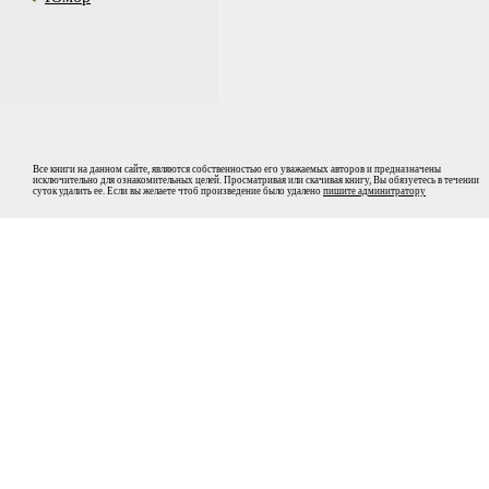
Все книги на данном сайте, являются собственностью его уважаемых авторов и предназначены
исключительно для ознакомительных целей. Просматривая или скачивая книгу, Вы обязуетесь в течении
суток удалить ее. Если вы желаете чтоб произведение было удалено
пишите админитратору