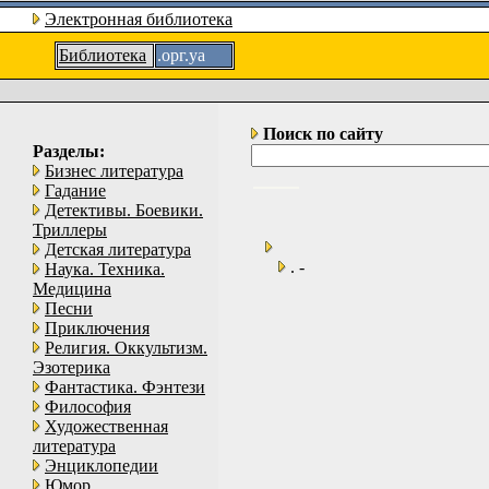
Электронная библиотека
Библиотека
.орг.уа
Поиск по сайту
Разделы:
Бизнес литература
Гадание
Детективы. Боевики.
Триллеры
Детская литература
. -
Наука. Техника.
Медицина
Песни
Приключения
Религия. Оккультизм.
Эзотерика
Фантастика. Фэнтези
Философия
Художественная
литература
Энциклопедии
Юмор