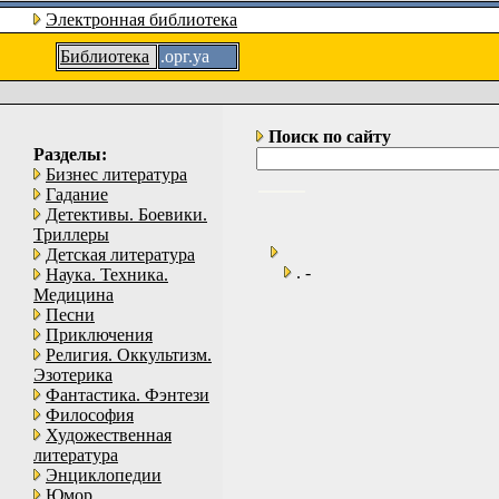
Электронная библиотека
Библиотека
.орг.уа
Поиск по сайту
Разделы:
Бизнес литература
Гадание
Детективы. Боевики.
Триллеры
Детская литература
. -
Наука. Техника.
Медицина
Песни
Приключения
Религия. Оккультизм.
Эзотерика
Фантастика. Фэнтези
Философия
Художественная
литература
Энциклопедии
Юмор