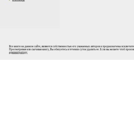
Все книги на данном сайте, являются собственностью его уважаемых авторов и предназначены исключите
Просматривая или скачивая книгу, Вы обязуетесь в течении суток удалить ее. Если вы желаете чтоб прои
админитратору