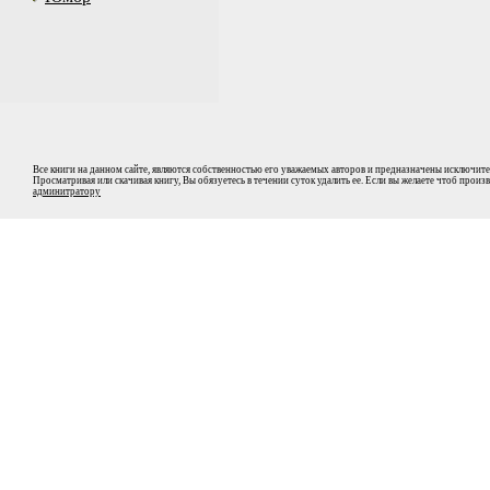
Все книги на данном сайте, являются собственностью его уважаемых авторов и предназначены исключите
Просматривая или скачивая книгу, Вы обязуетесь в течении суток удалить ее. Если вы желаете чтоб прои
админитратору