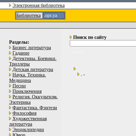
Электронная библиотека
Библиотека
.орг.уа
Поиск по сайту
Разделы:
Бизнес литература
Гадание
Детективы. Боевики.
Триллеры
Детская литература
. -
Наука. Техника.
Медицина
Песни
Приключения
Религия. Оккультизм.
Эзотерика
Фантастика. Фэнтези
Философия
Художественная
литература
Энциклопедии
Юмор