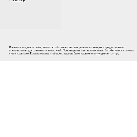
Все книги на данном сайте, являются собственностью его уважаемых авторов и предназначены
исключительно для ознакомительных целей. Просматривая или скачивая книгу, Вы обязуетесь в течении
суток удалить ее. Если вы желаете чтоб произведение было удалено
пишите админитратору