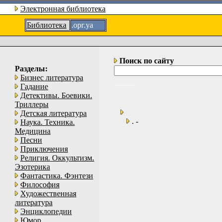
Электронная библиотека
Библиотека
.орг.уа
Поиск по сайту
Разделы:
Бизнес литература
Гадание
Детективы. Боевики.
Триллеры
Детская литература
. -
Наука. Техника.
Медицина
Песни
Приключения
Религия. Оккультизм.
Эзотерика
Фантастика. Фэнтези
Философия
Художественная
литература
Энциклопедии
Юмор