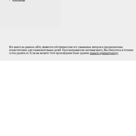
Все книги на данном сайте, являются собственностью его уважаемых авторов и предназначены
исключительно для ознакомительных целей. Просматривая или скачивая книгу, Вы обязуетесь в течении
суток удалить ее. Если вы желаете чтоб произведение было удалено
пишите админитратору