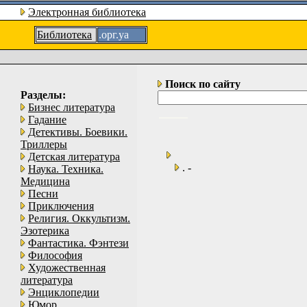
Электронная библиотека
Библиотека
.орг.уа
Поиск по сайту
Разделы:
Бизнес литература
Гадание
Детективы. Боевики.
Триллеры
Детская литература
. -
Наука. Техника.
Медицина
Песни
Приключения
Религия. Оккультизм.
Эзотерика
Фантастика. Фэнтези
Философия
Художественная
литература
Энциклопедии
Юмор