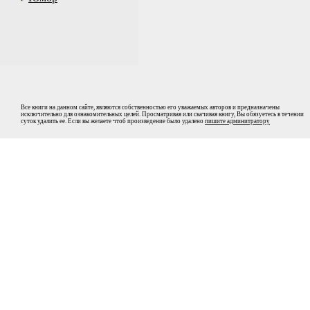
Все книги на данном сайте, являются собственностью его уважаемых авторов и предназначены
исключительно для ознакомительных целей. Просматривая или скачивая книгу, Вы обязуетесь в течении
суток удалить ее. Если вы желаете чтоб произведение было удалено
пишите админитратору