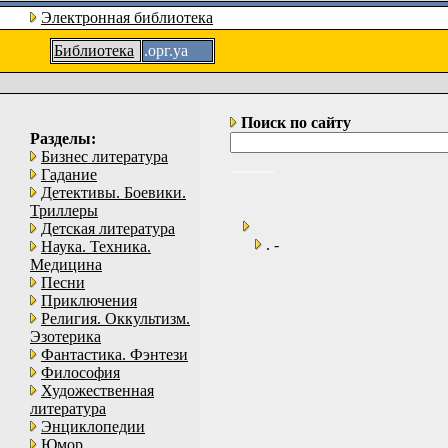
Электронная библиотека
Библиотека
.орг.уа
Поиск по сайту
Разделы:
Бизнес литература
Гадание
Детективы. Боевики.
Триллеры
Детская литература
. -
Наука. Техника.
Медицина
Песни
Приключения
Религия. Оккультизм.
Эзотерика
Фантастика. Фэнтези
Философия
Художественная
литература
Энциклопедии
Юмор