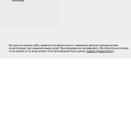
Все книги на данном сайте, являются собственностью его уважаемых авторов и предназначены
исключительно для ознакомительных целей. Просматривая или скачивая книгу, Вы обязуетесь в течении
суток удалить ее. Если вы желаете чтоб произведение было удалено
пишите админитратору