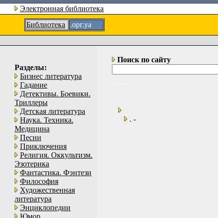
Электронная библиотека
Библиотека
.орг.уа
Поиск по сайту
Разделы:
Бизнес литература
Гадание
Детективы. Боевики.
Триллеры
Детская литература
. -
Наука. Техника.
Медицина
Песни
Приключения
Религия. Оккультизм.
Эзотерика
Фантастика. Фэнтези
Философия
Художественная
литература
Энциклопедии
Юмор