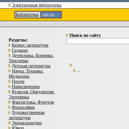
Электронная библиотека
Библиотека
.орг.уа
Поиск по сайту
Разделы:
Бизнес литература
Гадание
Детективы. Боевики.
Триллеры
Детская литература
. -
Наука. Техника.
Медицина
Песни
Приключения
Религия. Оккультизм.
Эзотерика
Фантастика. Фэнтези
Философия
Художественная
литература
Энциклопедии
Юмор