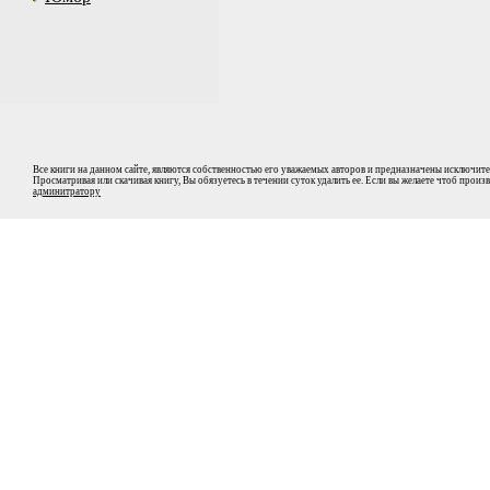
Все книги на данном сайте, являются собственностью его уважаемых авторов и предназначены исключите
Просматривая или скачивая книгу, Вы обязуетесь в течении суток удалить ее. Если вы желаете чтоб прои
админитратору