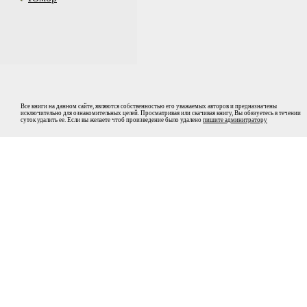
Все книги на данном сайте, являются собственностью его уважаемых авторов и предназначены
исключительно для ознакомительных целей. Просматривая или скачивая книгу, Вы обязуетесь в течении
суток удалить ее. Если вы желаете чтоб произведение было удалено
пишите админитратору