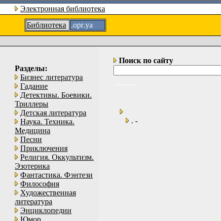
Электронная библиотека
Библиотека
.орг.уа
Поиск по сайту
Разделы:
Бизнес литература
Гадание
Детективы. Боевики.
Триллеры
Детская литература
. -
Наука. Техника.
Медицина
Песни
Приключения
Религия. Оккультизм.
Эзотерика
Фантастика. Фэнтези
Философия
Художественная
литература
Энциклопедии
Юмор