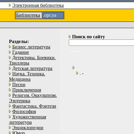
Электронная библиотека
Библиотека
.орг.уа
Поиск по сайту
Разделы:
Бизнес литература
Гадание
Детективы. Боевики.
Триллеры
Детская литература
. -
Наука. Техника.
Медицина
Песни
Приключения
Религия. Оккультизм.
Эзотерика
Фантастика. Фэнтези
Философия
Художественная
литература
Энциклопедии
Юмор