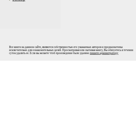
Все книги на данном сайте, являются собственностью его уважаемых авторов и предназначены
исключительно для ознакомительных целей. Просматривая или скачивая книгу, Вы обязуетесь в течении
суток удалить ее. Если вы желаете чтоб произведение было удалено
пишите админитратору