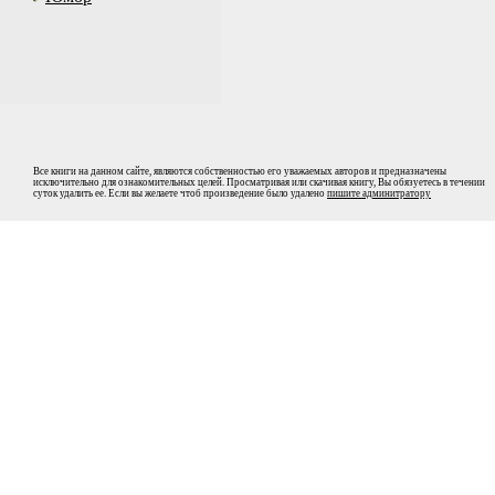
Все книги на данном сайте, являются собственностью его уважаемых авторов и предназначены
исключительно для ознакомительных целей. Просматривая или скачивая книгу, Вы обязуетесь в течении
суток удалить ее. Если вы желаете чтоб произведение было удалено
пишите админитратору