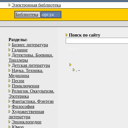
Электронная библиотека
Библиотека
.орг.уа
Поиск по сайту
Разделы:
Бизнес литература
Гадание
Детективы. Боевики.
Триллеры
Детская литература
. -
Наука. Техника.
Медицина
Песни
Приключения
Религия. Оккультизм.
Эзотерика
Фантастика. Фэнтези
Философия
Художественная
литература
Энциклопедии
Юмор