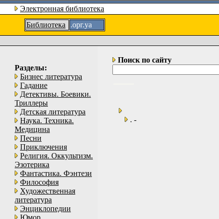
Электронная библиотека
Библиотека
.орг.уа
Поиск по сайту
Разделы:
Бизнес литература
Гадание
Детективы. Боевики.
Триллеры
Детская литература
. -
Наука. Техника.
Медицина
Песни
Приключения
Религия. Оккультизм.
Эзотерика
Фантастика. Фэнтези
Философия
Художественная
литература
Энциклопедии
Юмор