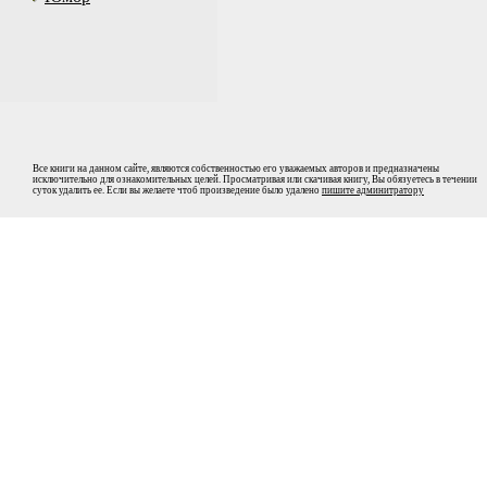
Все книги на данном сайте, являются собственностью его уважаемых авторов и предназначены
исключительно для ознакомительных целей. Просматривая или скачивая книгу, Вы обязуетесь в течении
суток удалить ее. Если вы желаете чтоб произведение было удалено
пишите админитратору