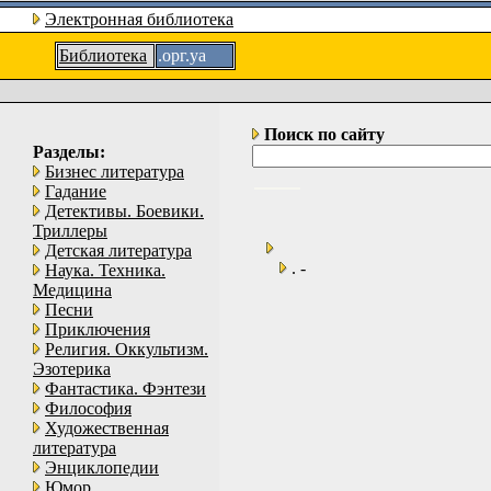
Электронная библиотека
Библиотека
.орг.уа
Поиск по сайту
Разделы:
Бизнес литература
Гадание
Детективы. Боевики.
Триллеры
Детская литература
. -
Наука. Техника.
Медицина
Песни
Приключения
Религия. Оккультизм.
Эзотерика
Фантастика. Фэнтези
Философия
Художественная
литература
Энциклопедии
Юмор