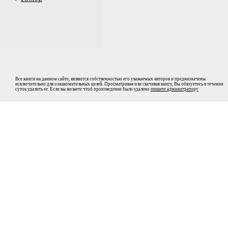
Все книги на данном сайте, являются собственностью его уважаемых авторов и предназначены
исключительно для ознакомительных целей. Просматривая или скачивая книгу, Вы обязуетесь в течении
суток удалить ее. Если вы желаете чтоб произведение было удалено
пишите админитратору