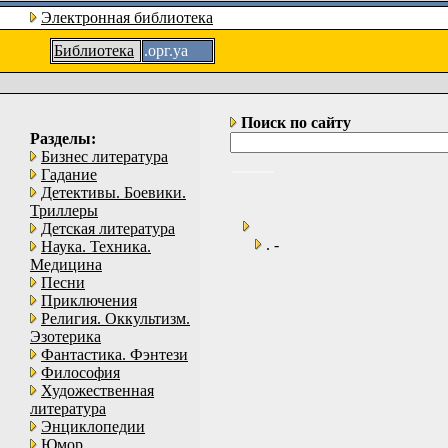
Электронная библиотека
Библиотека
.орг.уа
Поиск по сайту
Разделы:
Бизнес литература
Гадание
Детективы. Боевики.
Триллеры
Детская литература
. -
Наука. Техника.
Медицина
Песни
Приключения
Религия. Оккультизм.
Эзотерика
Фантастика. Фэнтези
Философия
Художественная
литература
Энциклопедии
Юмор