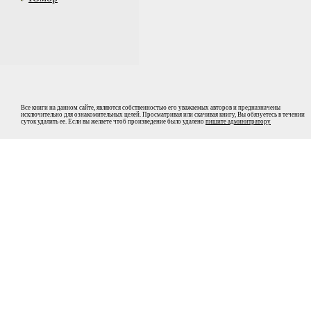
Все книги на данном сайте, являются собственностью его уважаемых авторов и предназначены
исключительно для ознакомительных целей. Просматривая или скачивая книгу, Вы обязуетесь в течении
суток удалить ее. Если вы желаете чтоб произведение было удалено
пишите админитратору