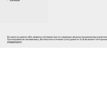
Все книги на данном сайте, являются собственностью его уважаемых авторов и предназначены исключите
Просматривая или скачивая книгу, Вы обязуетесь в течении суток удалить ее. Если вы желаете чтоб прои
админитратору