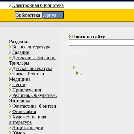
Электронная библиотека
Библиотека
.орг.уа
Поиск по сайту
Разделы:
Бизнес литература
Гадание
Детективы. Боевики.
Триллеры
Детская литература
. -
Наука. Техника.
Медицина
Песни
Приключения
Религия. Оккультизм.
Эзотерика
Фантастика. Фэнтези
Философия
Художественная
литература
Энциклопедии
Юмор