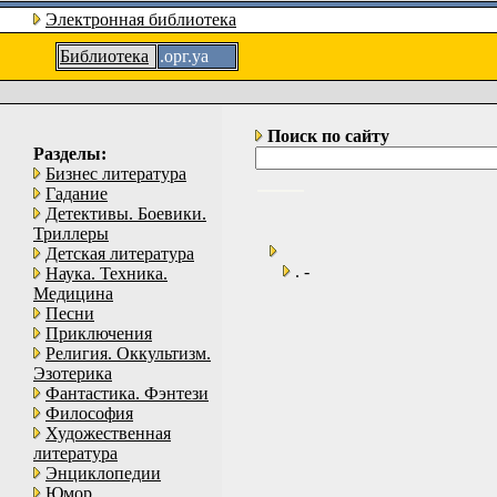
Электронная библиотека
Библиотека
.орг.уа
Поиск по сайту
Разделы:
Бизнес литература
Гадание
Детективы. Боевики.
Триллеры
Детская литература
. -
Наука. Техника.
Медицина
Песни
Приключения
Религия. Оккультизм.
Эзотерика
Фантастика. Фэнтези
Философия
Художественная
литература
Энциклопедии
Юмор