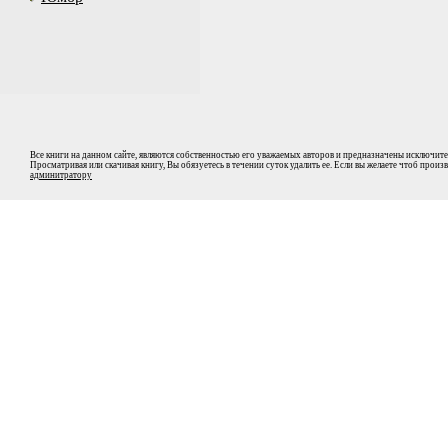
Все книги на данном сайте, являются собственностью его уважаемых авторов и предназначены исключите
Просматривая или скачивая книгу, Вы обязуетесь в течении суток удалить ее. Если вы желаете чтоб прои
админитратору