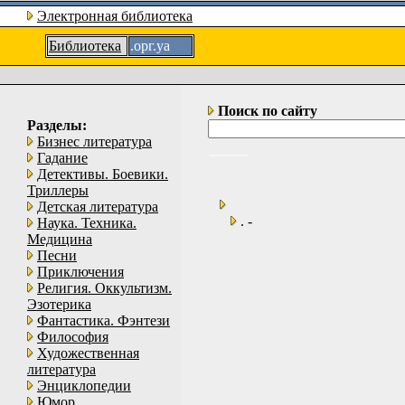
Электронная библиотека
Библиотека
.орг.уа
Поиск по сайту
Разделы:
Бизнес литература
Гадание
Детективы. Боевики.
Триллеры
Детская литература
. -
Наука. Техника.
Медицина
Песни
Приключения
Религия. Оккультизм.
Эзотерика
Фантастика. Фэнтези
Философия
Художественная
литература
Энциклопедии
Юмор