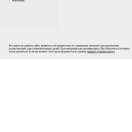
Все книги на данном сайте, являются собственностью его уважаемых авторов и предназначены
исключительно для ознакомительных целей. Просматривая или скачивая книгу, Вы обязуетесь в течении
суток удалить ее. Если вы желаете чтоб произведение было удалено
пишите админитратору