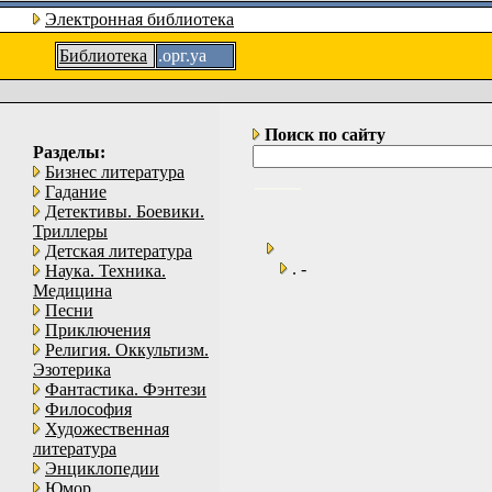
Электронная библиотека
Библиотека
.орг.уа
Поиск по сайту
Разделы:
Бизнес литература
Гадание
Детективы. Боевики.
Триллеры
Детская литература
. -
Наука. Техника.
Медицина
Песни
Приключения
Религия. Оккультизм.
Эзотерика
Фантастика. Фэнтези
Философия
Художественная
литература
Энциклопедии
Юмор