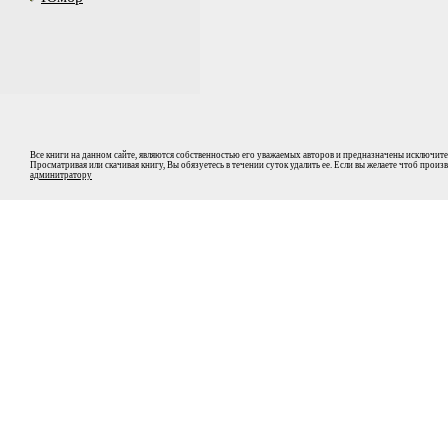
Все книги на данном сайте, являются собственностью его уважаемых авторов и предназначены исключите
Просматривая или скачивая книгу, Вы обязуетесь в течении суток удалить ее. Если вы желаете чтоб прои
админитратору