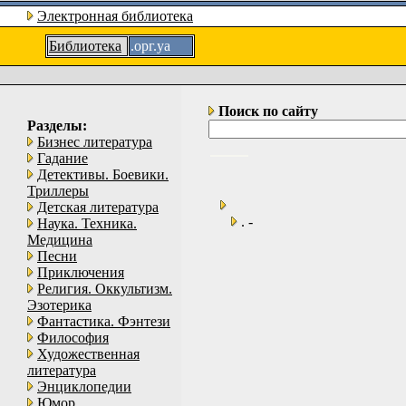
Электронная библиотека
Библиотека
.орг.уа
Поиск по сайту
Разделы:
Бизнес литература
Гадание
Детективы. Боевики.
Триллеры
Детская литература
. -
Наука. Техника.
Медицина
Песни
Приключения
Религия. Оккультизм.
Эзотерика
Фантастика. Фэнтези
Философия
Художественная
литература
Энциклопедии
Юмор