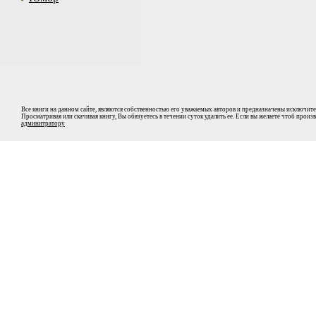
Все книги на данном сайте, являются собственностью его уважаемых авторов и предназначены исключите
Просматривая или скачивая книгу, Вы обязуетесь в течении суток удалить ее. Если вы желаете чтоб прои
админитратору