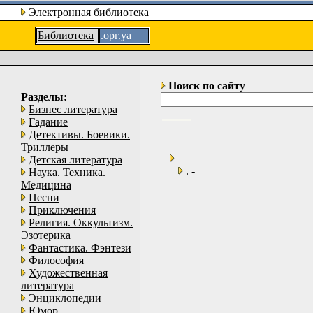
Электронная библиотека
Библиотека
.орг.уа
Поиск по сайту
Разделы:
Бизнес литература
Гадание
Детективы. Боевики.
Триллеры
Детская литература
. -
Наука. Техника.
Медицина
Песни
Приключения
Религия. Оккультизм.
Эзотерика
Фантастика. Фэнтези
Философия
Художественная
литература
Энциклопедии
Юмор