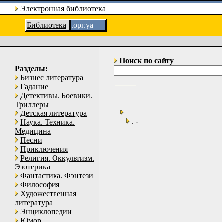
Электронная библиотека
Библиотека
.орг.уа
Поиск по сайту
Разделы:
Бизнес литература
Гадание
Детективы. Боевики.
Триллеры
Детская литература
. -
Наука. Техника.
Медицина
Песни
Приключения
Религия. Оккультизм.
Эзотерика
Фантастика. Фэнтези
Философия
Художественная
литература
Энциклопедии
Юмор