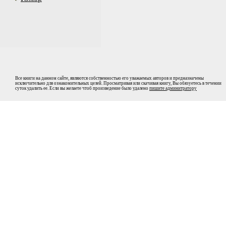
Все книги на данном сайте, являются собственностью его уважаемых авторов и предназначены
исключительно для ознакомительных целей. Просматривая или скачивая книгу, Вы обязуетесь в течении
суток удалить ее. Если вы желаете чтоб произведение было удалено
пишите админитратору