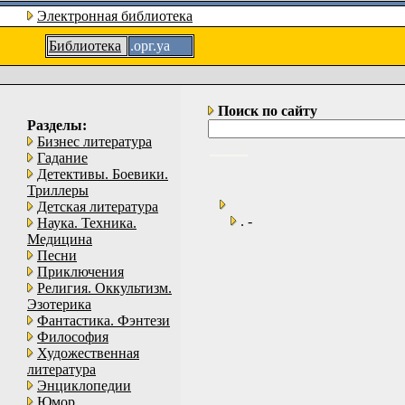
Электронная библиотека
Библиотека
.орг.уа
Поиск по сайту
Разделы:
Бизнес литература
Гадание
Детективы. Боевики.
Триллеры
Детская литература
. -
Наука. Техника.
Медицина
Песни
Приключения
Религия. Оккультизм.
Эзотерика
Фантастика. Фэнтези
Философия
Художественная
литература
Энциклопедии
Юмор