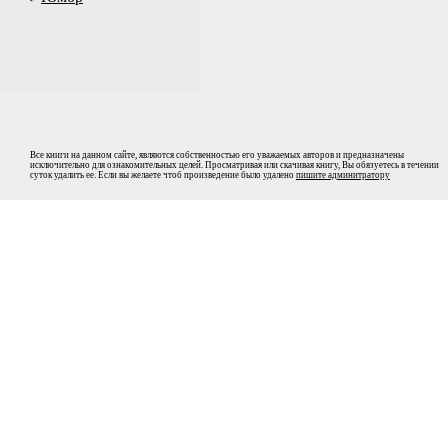
Все книги на данном сайте, являются собственностью его уважаемых авторов и предназначены
исключительно для ознакомительных целей. Просматривая или скачивая книгу, Вы обязуетесь в течении
суток удалить ее. Если вы желаете чтоб произведение было удалено
пишите админитратору