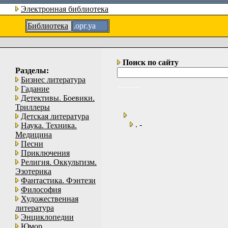
Электронная библиотека
Библиотека
.орг.уа
Поиск по сайту
Разделы:
Бизнес литература
Гадание
Детективы. Боевики.
Триллеры
Детская литература
. -
Наука. Техника.
Медицина
Песни
Приключения
Религия. Оккультизм.
Эзотерика
Фантастика. Фэнтези
Философия
Художественная
литература
Энциклопедии
Юмор