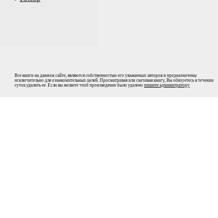
Все книги на данном сайте, являются собственностью его уважаемых авторов и предназначены
исключительно для ознакомительных целей. Просматривая или скачивая книгу, Вы обязуетесь в течении
суток удалить ее. Если вы желаете чтоб произведение было удалено
пишите админитратору