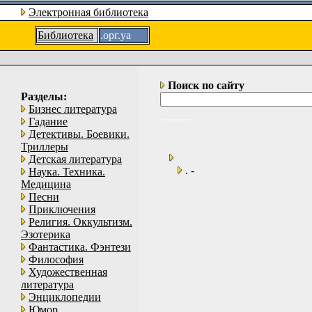
Электронная библиотека
Библиотека
.орг.уа
Поиск по сайту
Разделы:
Бизнес литература
Гадание
Детективы. Боевики.
Триллеры
Детская литература
. -
Наука. Техника.
Медицина
Песни
Приключения
Религия. Оккультизм.
Эзотерика
Фантастика. Фэнтези
Философия
Художественная
литература
Энциклопедии
Юмор