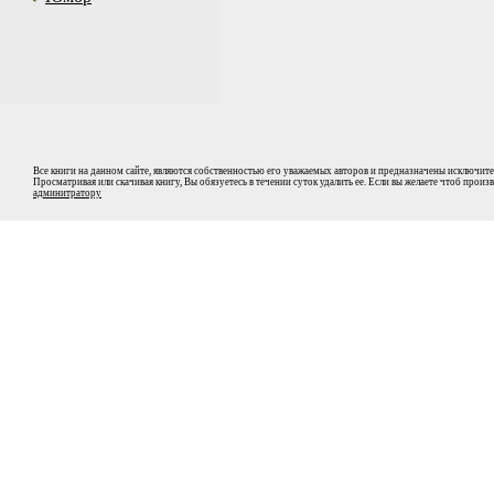
Все книги на данном сайте, являются собственностью его уважаемых авторов и предназначены исключите
Просматривая или скачивая книгу, Вы обязуетесь в течении суток удалить ее. Если вы желаете чтоб прои
админитратору