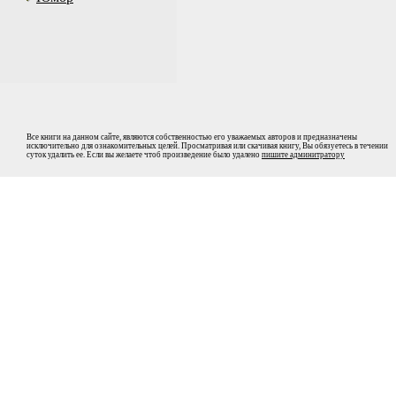
Все книги на данном сайте, являются собственностью его уважаемых авторов и предназначены
исключительно для ознакомительных целей. Просматривая или скачивая книгу, Вы обязуетесь в течении
суток удалить ее. Если вы желаете чтоб произведение было удалено
пишите админитратору