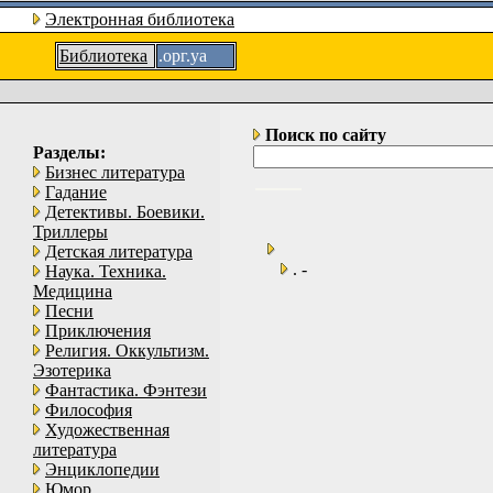
Электронная библиотека
Библиотека
.орг.уа
Поиск по сайту
Разделы:
Бизнес литература
Гадание
Детективы. Боевики.
Триллеры
Детская литература
. -
Наука. Техника.
Медицина
Песни
Приключения
Религия. Оккультизм.
Эзотерика
Фантастика. Фэнтези
Философия
Художественная
литература
Энциклопедии
Юмор