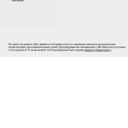
Все книги на данном сайте, являются собственностью его уважаемых авторов и предназначены
исключительно для ознакомительных целей. Просматривая или скачивая книгу, Вы обязуетесь в течении
суток удалить ее. Если вы желаете чтоб произведение было удалено
пишите админитратору