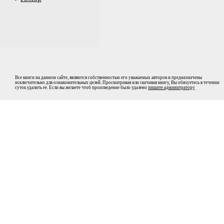
Все книги на данном сайте, являются собственностью его уважаемых авторов и предназначены
исключительно для ознакомительных целей. Просматривая или скачивая книгу, Вы обязуетесь в течении
суток удалить ее. Если вы желаете чтоб произведение было удалено
пишите админитратору