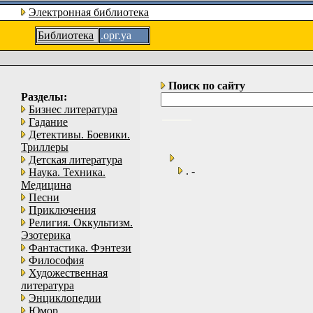
Электронная библиотека
Библиотека
.орг.уа
Поиск по сайту
Разделы:
Бизнес литература
Гадание
Детективы. Боевики.
Триллеры
Детская литература
. -
Наука. Техника.
Медицина
Песни
Приключения
Религия. Оккультизм.
Эзотерика
Фантастика. Фэнтези
Философия
Художественная
литература
Энциклопедии
Юмор