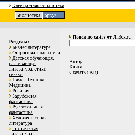
Электронная библиотека
Библиотека
.орг.уа
Поиск по сайту от
Яndex.ru
Разделы:
Бизнес литература
Остросюжетные книги
Детская обучающая,
Aвтор:
развивающая
Книга:
литература, стихи,
Скачать
( KB)
сказки
Наука. Техника.
Медицина
Религия
Зарубежная
фантастика
Русскоязычная
фантастика
Художественная
литература
Техническая
литература