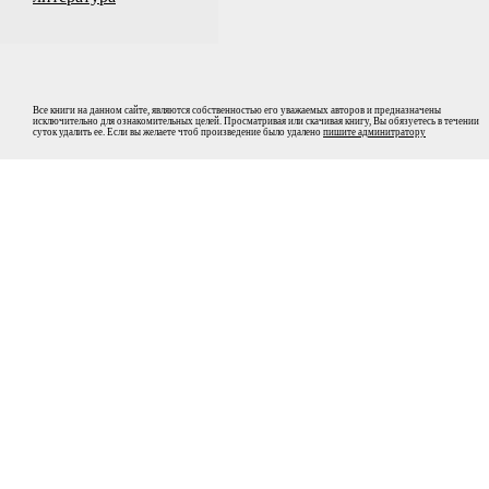
Все книги на данном сайте, являются собственностью его уважаемых авторов и предназначены
исключительно для ознакомительных целей. Просматривая или скачивая книгу, Вы обязуетесь в течении
суток удалить ее. Если вы желаете чтоб произведение было удалено
пишите админитратору