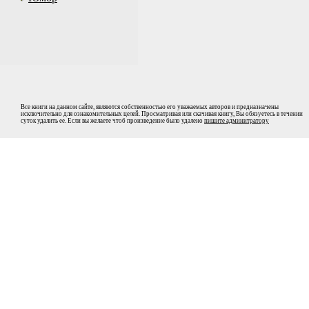
Все книги на данном сайте, являются собственностью его уважаемых авторов и предназначены
исключительно для ознакомительных целей. Просматривая или скачивая книгу, Вы обязуетесь в течении
суток удалить ее. Если вы желаете чтоб произведение было удалено
пишите админитратору