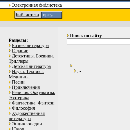
Электронная библиотека
Библиотека
.орг.уа
Поиск по сайту
Разделы:
Бизнес литература
Гадание
Детективы. Боевики.
Триллеры
Детская литература
. -
Наука. Техника.
Медицина
Песни
Приключения
Религия. Оккультизм.
Эзотерика
Фантастика. Фэнтези
Философия
Художественная
литература
Энциклопедии
Юмор