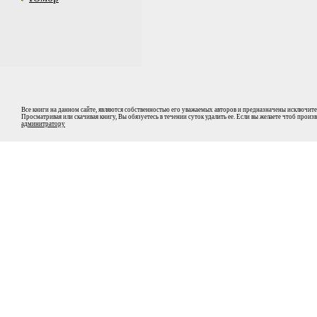
Все книги на данном сайте, являются собственностью его уважаемых авторов и предназначены исключите
Просматривая или скачивая книгу, Вы обязуетесь в течении суток удалить ее. Если вы желаете чтоб прои
админитратору