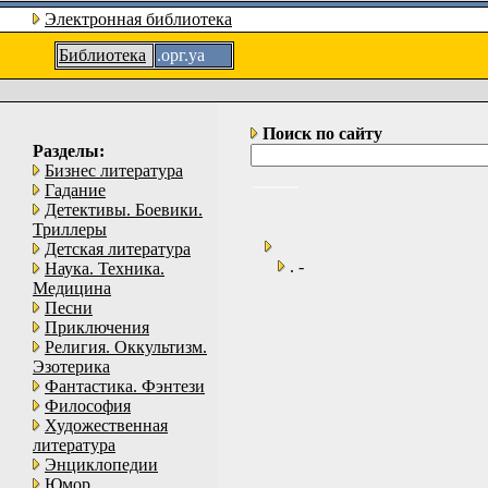
Электронная библиотека
Библиотека
.орг.уа
Поиск по сайту
Разделы:
Бизнес литература
Гадание
Детективы. Боевики.
Триллеры
Детская литература
. -
Наука. Техника.
Медицина
Песни
Приключения
Религия. Оккультизм.
Эзотерика
Фантастика. Фэнтези
Философия
Художественная
литература
Энциклопедии
Юмор