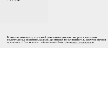
Все книги на данном сайте, являются собственностью его уважаемых авторов и предназначены
исключительно для ознакомительных целей. Просматривая или скачивая книгу, Вы обязуетесь в течении
суток удалить ее. Если вы желаете чтоб произведение было удалено
пишите админитратору