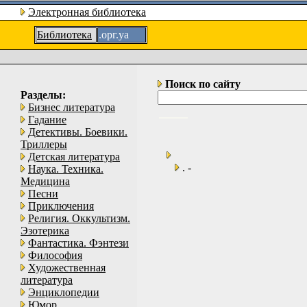
Электронная библиотека
Библиотека
.орг.уа
Поиск по сайту
Разделы:
Бизнес литература
Гадание
Детективы. Боевики.
Триллеры
Детская литература
. -
Наука. Техника.
Медицина
Песни
Приключения
Религия. Оккультизм.
Эзотерика
Фантастика. Фэнтези
Философия
Художественная
литература
Энциклопедии
Юмор