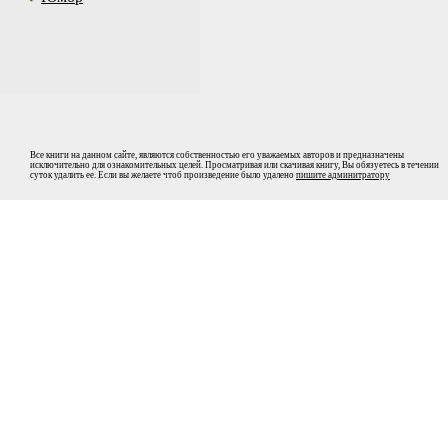
Все книги на данном сайте, являются собственностью его уважаемых авторов и предназначены
исключительно для ознакомительных целей. Просматривая или скачивая книгу, Вы обязуетесь в течении
суток удалить ее. Если вы желаете чтоб произведение было удалено
пишите админитратору